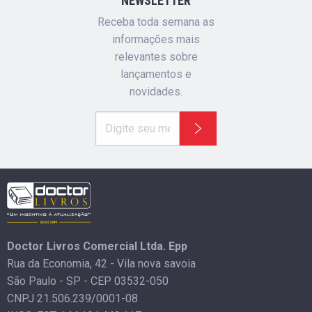
NEWSLETTER
Receba toda semana as
informações mais
relevantes sobre
lançamentos e
novidades.
Doctor Livros Comercial Ltda. Epp
Rua da Economia, 42 - Vila nova savoia
São Paulo - SP - CEP 03532-050
CNPJ 21.506.239/0001-08