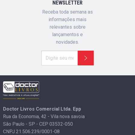
NEWSLETTER
Receba toda semana as
informações mais
relevantes sobre
lançamentos e
novidades.
Doctor Livros Comercial Ltda. Epp
Rua da Economia, 42 - Vila nova savoia
São Paulo - SP - CEP 03532-050
CNPJ 21.506.239/0001-08