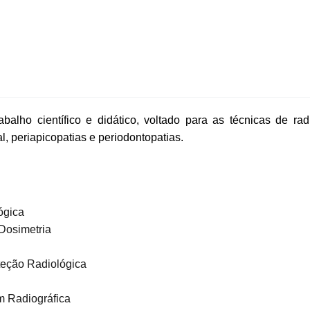
alho científico e didático, voltado para as técnicas de radi
, periapicopatias e periodontopatias.
ógica
Dosimetria
teção Radiológica
m Radiográfica