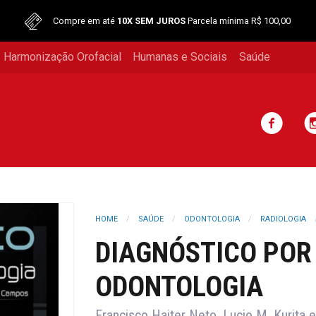
Compre em até
10X SEM JUROS
Parcela mínima R$ 100,00
 Harmonização Orofacial
Humanas e Sociais
Saúde
HOME
SAÚDE
ODONTOLOGIA
RADIOLOGIA
DIAGNÓSTICO POR
ODONTOLOGIA
Francisco Haiter Neto, Lucio M. Kurita