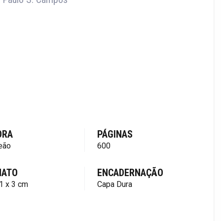
ORA
PÁGINAS
eão
600
MATO
ENCADERNAÇÃO
1 x 3 cm
Capa Dura