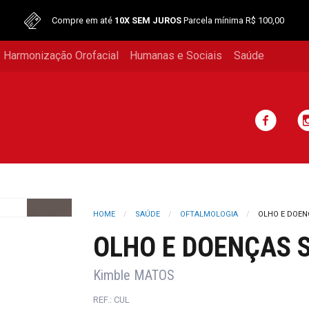
Compre em até
10X SEM JUROS
Parcela mínima R$ 100,00
 Harmonização Orofacial
Humanas e Sociais
Saúde
HOME
SAÚDE
OFTALMOLOGIA
OLHO E DOEN
OLHO E DOENÇAS S
Kimble MATOS
REF.: CUL