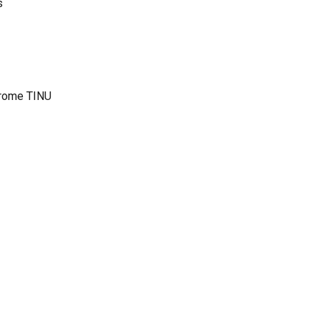
s
ndrome TINU